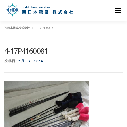
コ
ン
メニュー
テ
ン
ツ
西日本電設株式会社
4-17P4160081
へ
ホーム
パワーシーラントとは
施工事例
ス
キ
ッ
4-17P4160081
プ
お知らせ
当社について
アクセス
お問い合わせ
投稿日:
5月 14, 2024
プライバシーポリシー