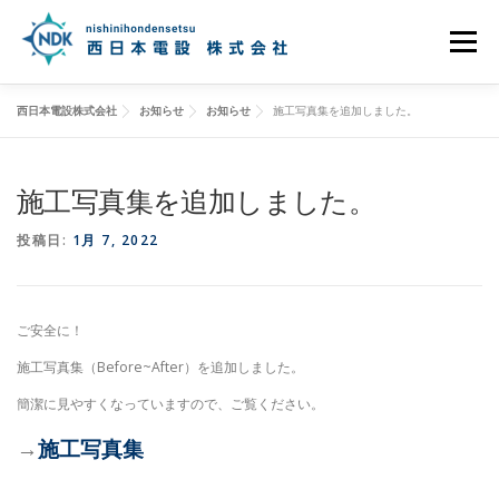
コ
ン
メニュー
テ
ン
ツ
西日本電設株式会社
お知らせ
お知らせ
施工写真集を追加しました。
へ
ホーム
パワーシーラントとは
施工事例
ス
キ
ッ
施工写真集を追加しました。
プ
お知らせ
当社について
アクセス
お問い合わせ
投稿日:
1月 7, 2022
プライバシーポリシー
ご安全に！
施工写真集（Before~After）を追加しました。
簡潔に見やすくなっていますので、ご覧ください。
→
施工写真集